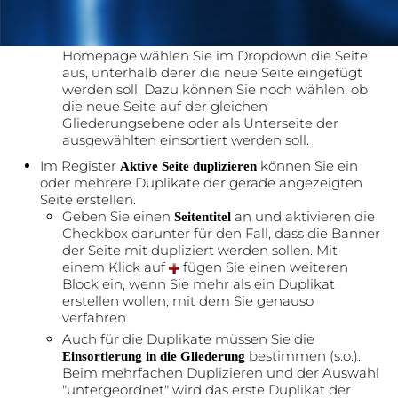
Geben Sie einen
an und wählen Sie
Seitentitel
eine Vorlage aus bzw. "Leere Seite".
Zum
Ihrer
Einsortieren in die Gliederung
Homepage wählen Sie im Dropdown die Seite
aus, unterhalb derer die neue Seite eingefügt
werden soll. Dazu können Sie noch wählen, ob
die neue Seite auf der gleichen
Gliederungsebene oder als Unterseite der
ausgewählten einsortiert werden soll.
Im Register
können Sie ein
Aktive Seite duplizieren
oder mehrere Duplikate der gerade angezeigten
Seite erstellen.
Geben Sie einen
an und aktivieren die
Seitentitel
Checkbox darunter für den Fall, dass die Banner
der Seite mit dupliziert werden sollen. Mit
einem Klick auf
fügen Sie einen weiteren
Block ein, wenn Sie mehr als ein Duplikat
erstellen wollen, mit dem Sie genauso
verfahren.
Auch für die Duplikate müssen Sie die
bestimmen (s.o.).
Einsortierung in die Gliederung
Beim mehrfachen Duplizieren und der Auswahl
"untergeordnet" wird das erste Duplikat der