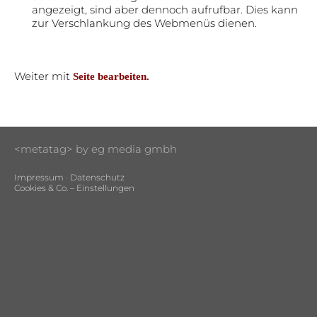
angezeigt, sind aber dennoch aufrufbar. Dies kann
zur Verschlankung des Webmenüs dienen.
Weiter mit
Seite bearbeiten.
<metatag> by eg media gmbh
Impressum
·
Datenschutz
Cookies & Co. – Einstellungen