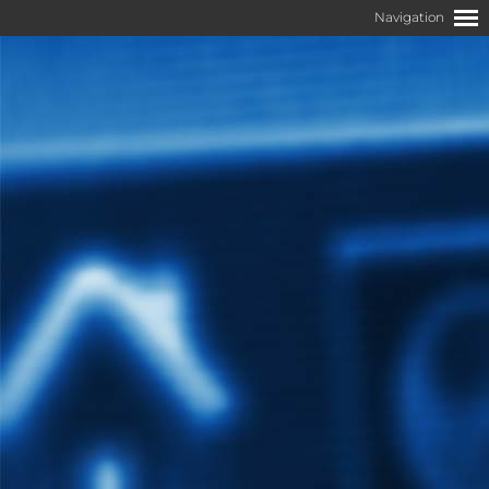
Neue Seite erstellen.
In Ihrem <metatag>
cmsWeb können Sie so viele
®
Seiten anlegen, wie Sie möchten. Sowohl für Ihre
Besucher — Stichwort Übersichtlichkeit —, als
insbesondere auch für Suchmaschinen ist es besser,
wenn Sie Ihre Inhalte auf mehreren Seiten gliedern.
Eine Seite in Ihr <metatag>
cmsWeb
®
einfügen.
Wechseln Sie im <metatag>
cmsController zur
®
Ansicht
.
inhalt
Mit
öffnen Sie die Seitenleiste, die Ihnen
verschiedene Möglichkeiten zum Anlegen einer
neuen Seite in Ihrer Homepage bietet.
Im Register
legen Sie eine Seite aus einer
Neue Seite
Vorlage bzw. eine leere Seite an.