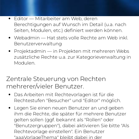
einen "nur lesen" Zugriff auf (auch nur
ausgewählte) geschützte Seiten zu gewähren.
Editor — Mitarbeiter am Web, deren
Berechtigungen auf Wunsch im Detail (u.a. nach
Seiten, Modulen, etc.) definiert werden können.
Webadmin — Hat stets volle Rechte am Web inkl.
Benutzerverwaltung
Projektadmin — in Projekten mit mehreren Webs
zusätzliche Rechte u.a. zur Kategorieverwaltung in
Modulen.
Zentrale Steuerung von Rechten
mehrerer/vieler Benutzer.
Das Arbeiten mit Rechtevorlagen ist für die
Rechtestufen "Besucher" und "Editor" möglich.
Legen Sie einen neuen Benutzer an und geben
ihm die Rechte, die später für mehrere Benutzer
gelten sollen (ggf. bekannt als "Rollen" oder
"Benutzergruppen"), dabei aktivieren Sie bitte "Als
Rechtevorlage einstellen". Ein Benutzer
"aaaVorlageThema" bleibt dabei in der