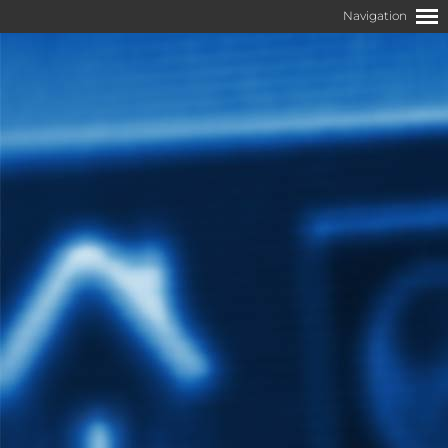
Benutzer verwalten.
In einem <metatag>
cmsWeb Premium oder mit den
®
Zusatzoptionen "10 cmsUser" und "Benutzer- und
Rechteverwaltung" können Sie für verschiedene
Nutzer eigene Logindaten erzeugen und die Rechte
dieser Nutzer genau festlegen.
So verwalten Sie Ihre <metatag>
®
cmsUser.
Wechseln Sie im <metatag>
cmsController zur
®
Ansicht
.
admin
Mit
öffnen Sie ein neues Fenster mit der
Benutzerverwaltung, dort können Sie bestehende
Benutzer verwalten oder neue anlegen.
Rechtestufen in <metatag>
®
Besucher — nutzen Sie diese Stufe, um Externen